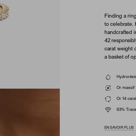
Finding a ring
to celebrate.
handcrafted i
42 responsib
carat weight 
a basket of o
Hydrorésis
Or massif 
Or 14 cara
93% Trace
EN SAVOIR PLUS