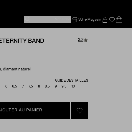
Rechercher
Votre Magasin
Ope
Emp
SIGN IN TO
3.3
ETERNITY BAND
s, diamant naturel
e Options
GUIDE DES TAILLES
5
6
6.5
7
7.5
8
8.5
9
9.5
10
JOUTER AU PANIER
SIGN IN TO GO TO YOU