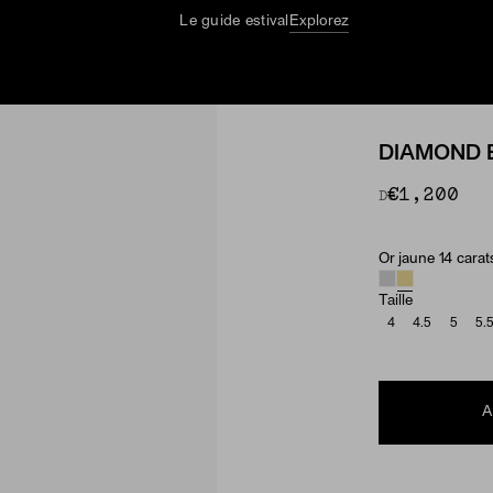
Le guide estival
Explorez
DIAMOND 
€1,200
De
Or jaune 14 carat
Material & Ston
Taille
4
4.5
5
5.
A