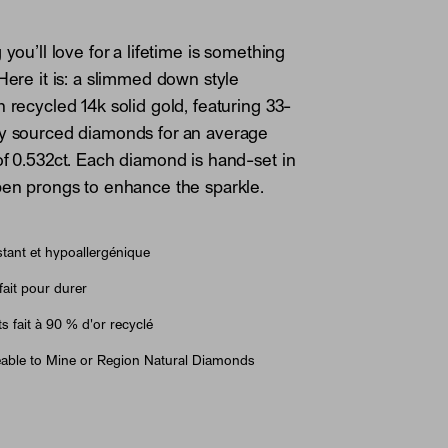
 you’ll love for a lifetime is something
 Here it is: a slimmed down style
n recycled 14k solid gold, featuring 33-
ly sourced diamonds for an average
of 0.532ct. Each diamond is hand-set in
pen prongs to enhance the sparkle.
tant et hypoallergénique
fait pour durer
ts fait à 90 % d'or recyclé
able to Mine or Region Natural Diamonds