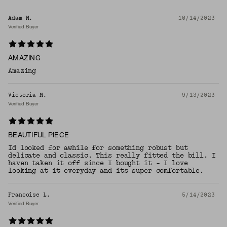
Adam M.
10/14/2023
Verified Buyer
AMAZING
Amazing
Victoria M.
9/13/2023
Verified Buyer
BEAUTIFUL PIECE
Id looked for awhile for something robust but
delicate and classic. This really fitted the bill. I
haven taken it off since I bought it - I love
looking at it everyday and its super comfortable.
Francoise L.
5/14/2023
Verified Buyer