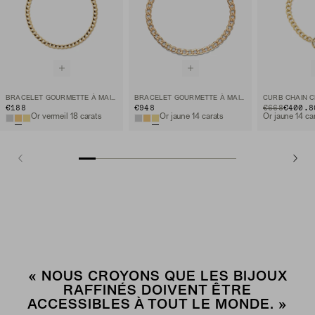
BRACELET GOURMETTE À MAILLONS PLATS
BRACELET GOURMETTE À MAILLONS PLATS
€188
€948
ORIGINAL PRIC
SALE PRICE
€668
€400.8
Or vermeil 18 carats
Or jaune 14 carats
Or jaune 14 ca
« NOUS CROYONS QUE LES BIJOUX
RAFFINÉS DOIVENT ÊTRE
ACCESSIBLES À TOUT LE MONDE. »