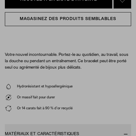
SIGN 
MAGASINEZ DES PRODUITS SEMBLABLES
Votre nouvel incontournable. Portez-le au quotidien, au travail, sous
la douche ou pendant un entraînement. Ce bracelet peut être porté
seul ou agrémenté de bijoux plus délicats.
Hydrorésistant et hypoallergénique
Or massif fait pour durer
Or 14 carats fait à 90 % d'or recyclé
MATÉRIAUX ET CARACTÉRISTIQUES