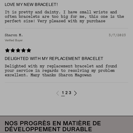
LOVE MY NEW BRACELET!
It is pretty and dainty. I have small wrists and
often bracelets are too big for me, this one is the
perfect size! Very pleased with my purchase
Sharon M.
3/7/2023
Verified Buyer
DELIGHTED WITH MY REPLACEMENT BRACELET
Delighted with my replacement bracelet and found
your service in regards to resolving my problem
excellent. Many thanks Sharon Magowan
1
2
3
NOS PROGRÈS EN MATIÈRE DE
DÉVELOPPEMENT DURABLE