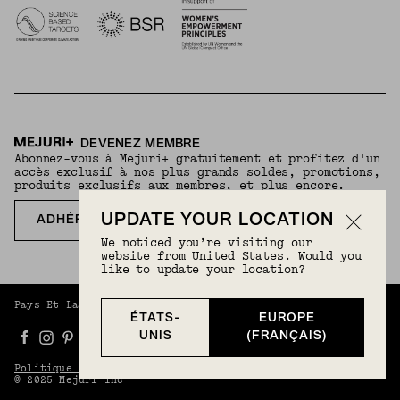
DEVENEZ MEMBRE
Abonnez-vous à Mejuri+ gratuitement et profitez d'un
accès exclusif à nos plus grands soldes, promotions,
produits exclusifs aux membres, et plus encore.
UPDATE YOUR LOCATION
ADHÉREZ GRATUITEMENT
We noticed you’re visiting our
website from United States. Would you
like to update your location?
Pays Et Langue :
Europe (Français)
(
EUR
) |
Français
ÉTATS-
EUROPE
UNIS
(FRANÇAIS)
Politique De Confidentialité
Conditions Générales
© 2025 Mejuri Inc