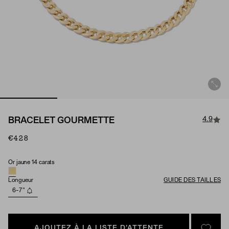
4.9
BRACELET GOURMETTE
€428
Or jaune 14 carats
Matériau
Longueur
GUIDE DES TAILLES
6-7"
AJOUTEZ À LA LISTE D'ATTENTE