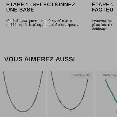
ÉTAPE 1 : SÉLECTIONNEZ
ÉTAPE 2 
UNE BASE
FACTEUR
Choisissez parmi nos bracelets et
Trouvez votr
colliers à breloques emblématiques.
plusieurs) p
bonheur.
VOUS AIMEREZ AUSSI
NOUVEAUTÉS
COMBINEZ