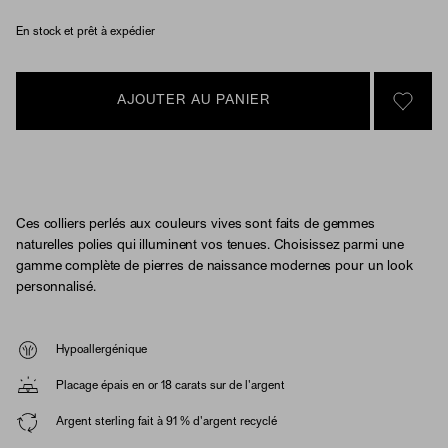
En stock et prêt à expédier
AJOUTER AU PANIER
SIGN 
Ces colliers perlés aux couleurs vives sont faits de gemmes
naturelles polies qui illuminent vos tenues. Choisissez parmi une
gamme complète de pierres de naissance modernes pour un look
personnalisé.
Hypoallergénique
Placage épais en or 18 carats sur de l'argent
Argent sterling fait à 91 % d'argent recyclé