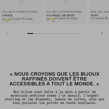
COLLIER À CHAÎNE BOYFRIEND BOLD
COLLIER À CHAÎNE BOYFRIEND BOLD
BAR LINK CHA
TO
€428
ORIGINAL PRICE
€528
€422.40
-
€628
€168
De
Or jaune 14 carats
Or vermeil 18 
Or jaune 10 carats
« NOUS CROYONS QUE LES BIJOUX
RAFFINÉS DOIVENT ÊTRE
ACCESSIBLES À TOUT LE MONDE. »
Nos bijoux sont faits à la main à partir de
matériaux précieux comme l’or massif, l’argent
sterling et les diamants, jamais de laiton, afin que
vous puissiez les porter en toute confiance.