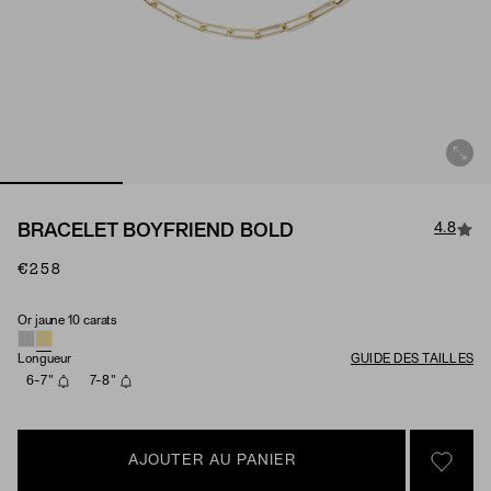
4.8
BRACELET BOYFRIEND BOLD
€258
Or jaune 10 carats
Matériau
Longueur
GUIDE DES TAILLES
6-7"
7-8"
AJOUTER AU PANIER
SIGN 