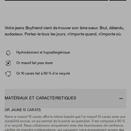
Votre jeans Boyfriend vient de trouver son âme sœur. Brut, détendu,
audacieux. Portez-le tous les jours, n'importe quand, n'importe où.
Hydrorésistant et hypoallergénique
Or massif fait pour durer
Or 10 carats fait à 90 % d'or recyclé
MATÉRIAUX ET CARACTÉRISTIQUES
OR JAUNE 10 CARATS
Notre or massif 10 carats offre la même beauté que l’or massif 14 carats avec une
durabilité accrue, ce qui permet de le porter au quotidien. Il est composé à 90 %
d’or recyclé. Nous collaborons uniquement avec des fournisseurs de confiance,
vérifiés de manière indépendante, qui partagent notre engagement envers des