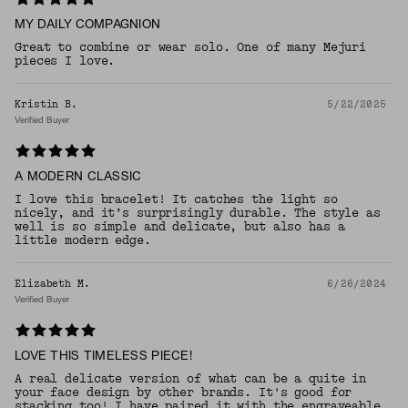
MY DAILY COMPAGNION
Great to combine or wear solo. One of many Mejuri
pieces I love.
Kristin B.
5/22/2025
Verified Buyer
A MODERN CLASSIC
I love this bracelet! It catches the light so
nicely, and it’s surprisingly durable. The style as
well is so simple and delicate, but also has a
little modern edge.
Elizabeth M.
6/26/2024
Verified Buyer
LOVE THIS TIMELESS PIECE!
A real delicate version of what can be a quite in
your face design by other brands. It's good for
stacking too! I have paired it with the engraveable