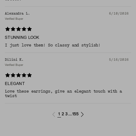
Alexandra L.
6/10/2026
Verified Buyer
STUNNING LOOK
I just love them! So classy and stylish!
Dilini K.
5/16/2026
Verified Buyer
ELEGANT
Love these earrings, give an elegant touch with a
twist
1
2
3
155
...