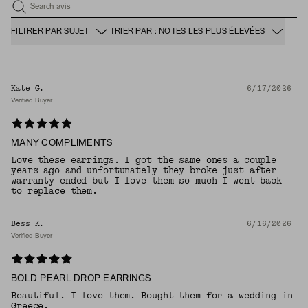
Search avis
FILTRER PAR SUJET
TRIER PAR : NOTES LES PLUS ÉLEVÉES
Kate G.
6/17/2026
Verified Buyer
MANY COMPLIMENTS
Love these earrings. I got the same ones a couple
years ago and unfortunately they broke just after
warranty ended but I love them so much I went back
to replace them.
Bess K.
6/16/2026
Verified Buyer
BOLD PEARL DROP EARRINGS
Beautiful. I love them. Bought them for a wedding in
Greece.