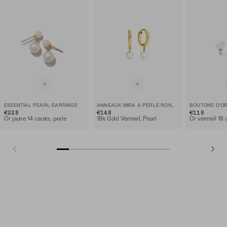
ESSENTIAL PEARL EARRINGS
ANNEAUX MIRA À PERLE RONDE
€228
€148
€118
Or jaune 14 carats, perle
18k Gold Vermeil, Pearl