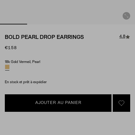
4.8
BOLD PEARL DROP EARRINGS
€158
18k Gold Vermeil, Pearl
Material & Stone Options
En stock et prêt à expédier
AJOUTER AU PANIER
SIGN 