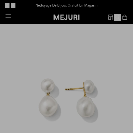
Nettoyage De Bijoux Gratuit En Magasin
Skip
To
Op
Em
Content