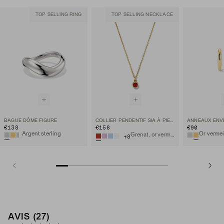
TOP SELLING RING
TOP SELLING NECKLACE
BAGUE DÔME FIGURE
COLLIER PENDENTIF SIA À PIERRE DE NAISSANCE
€138
€158
€90
Argent sterling
Or vermei
Grenat, or vermeil 18 carats
+
8
AVIS (27)