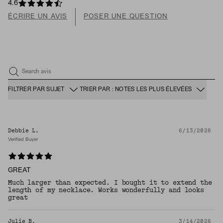
4.6
ÉCRIRE UN AVIS
POSER UNE QUESTION
Search avis
FILTRER PAR SUJET
TRIER PAR : NOTES LES PLUS ÉLEVÉES
Debbie L.
6/13/2026
Verified Buyer
GREAT
Much larger than expected. I bought it to extend the
length of my necklace. Works wonderfully and looks
great
Julie B.
3/14/2026