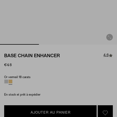
4.6
BASE CHAIN ENHANCER
€48
Or vermeil 18 carats
Matériau
En stock et prêt à expédier
AJOUTER AU PANIER
SIGN 