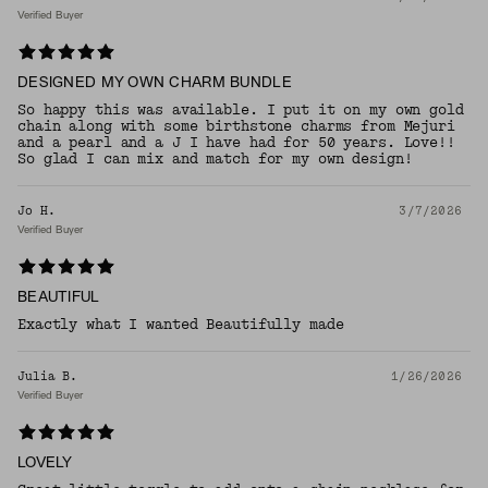
Verified Buyer
DESIGNED MY OWN CHARM BUNDLE
So happy this was available. I put it on my own gold
chain along with some birthstone charms from Mejuri
and a pearl and a J I have had for 50 years. Love!!
So glad I can mix and match for my own design!
Jo H.
3/7/2026
Verified Buyer
BEAUTIFUL
Exactly what I wanted Beautifully made
Julia B.
1/26/2026
Verified Buyer
LOVELY