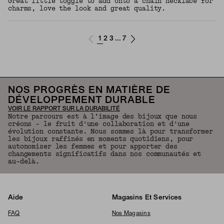
Great little toggle to add onto a chain necklace for
charms, love the look and great quality.
1
2
3
7
...
NOS PROGRÈS EN MATIÈRE DE
DÉVELOPPEMENT DURABLE
VOIR LE RAPPORT SUR LA DURABILITÉ
Notre parcours est à l’image des bijoux que nous
créons – le fruit d'une collaboration et d'une
évolution constante. Nous sommes là pour transformer
les bijoux raffinés en moments quotidiens, pour
autonomiser les femmes et pour apporter des
changements significatifs dans nos communautés et
au-delà.
Aide
Magasins Et Services
FAQ
Nos Magasins