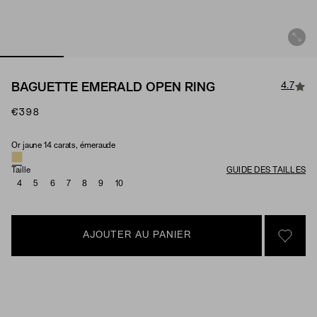
4.7
BAGUETTE EMERALD OPEN RING
€398
Or jaune 14 carats, émeraude
Material & Stone Options
Taille
GUIDE DES TAILLES
4
5
6
7
8
9
10
AJOUTER AU PANIER
SIGN 