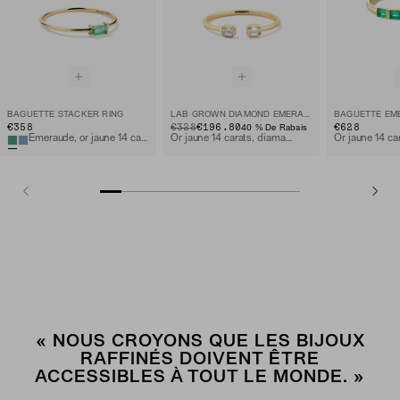
BAGUETTE STACKER RING
LAB GROWN DIAMOND EMERALD CUT OPEN RING
€358
ORIGINAL PRICE
SALE PRICE
€328
€196.80
€628
40 % De Rabais
Émeraude, or jaune 14 carats
Or jaune 14 carats, diamant de laboratoire
« NOUS CROYONS QUE LES BIJOUX
RAFFINÉS DOIVENT ÊTRE
ACCESSIBLES À TOUT LE MONDE. »