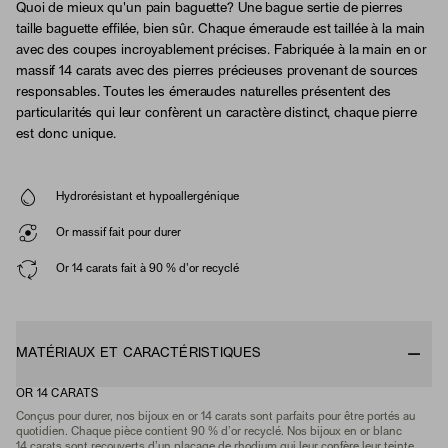
Quoi de mieux qu'un pain baguette? Une bague sertie de pierres
taille baguette effilée, bien sûr. Chaque émeraude est taillée à la main
avec des coupes incroyablement précises. Fabriquée à la main en or
massif 14 carats avec des pierres précieuses provenant de sources
responsables. Toutes les émeraudes naturelles présentent des
particularités qui leur confèrent un caractère distinct, chaque pierre
est donc unique.
Hydrorésistant et hypoallergénique
Or massif fait pour durer
Or 14 carats fait à 90 % d'or recyclé
MATÉRIAUX ET CARACTÉRISTIQUES
OR 14 CARATS
Conçus pour durer, nos bijoux en or 14 carats sont parfaits pour être portés au
quotidien. Chaque pièce contient 90 % d’or recyclé. Nos bijoux en or blanc
14 carats sont recouverts d’un placage de rhodium qui leur confère leur teinte