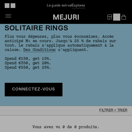
Le guide estival
Explorez
Op
Em
SOLITAIRE RINGS
Plus vous dépensez, plus vous économisez. Accès
anticipé M+ en cours. Jusqu'à 25 % de rabais sur
tout. Le rabais s'applique automatiquement à la
caisse.
Des Conditions
s'appliquent.
Spend €150, get 15%.
Spend €350, get 20%.
Spend €550, get 25%.
CONNECTEZ-VOUS
FILTRER + TRIER
Vous avez vu 0 de 0 produits.