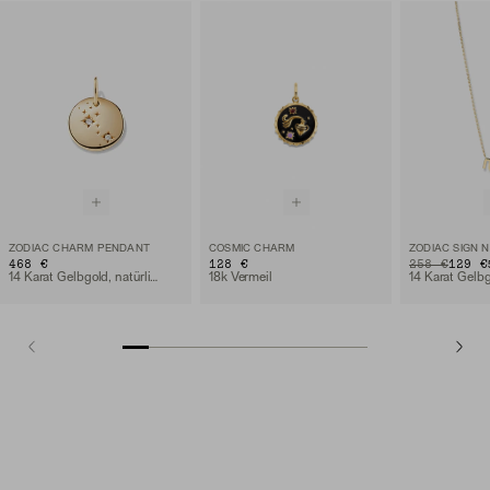
ZODIAC CHARM PENDANT
COSMIC CHARM
ZODIAC SIGN 
468 €
128 €
ORIGINAL PRIC
SALE PRICE
258 €
129 €
14 Karat Gelbgold, natürlicher Diamant
18k Vermeil
14 Karat Gelb