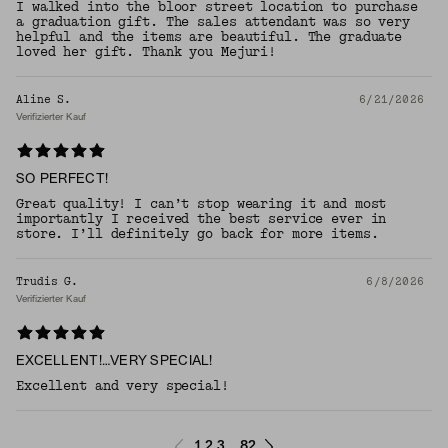
I walked into the bloor street location to purchase
a graduation gift. The sales attendant was so very
helpful and the items are beautiful. The graduate
loved her gift. Thank you Mejuri!
Aline S.
6/21/2026
Verifizierter Kauf
SO PERFECT!
Great quality! I can’t stop wearing it and most
importantly I received the best service ever in
store. I’ll definitely go back for more items.
Trudis G.
6/8/2026
Verifizierter Kauf
EXCELLENT!…VERY SPECIAL!
Excellent and very special!
1
2
3
82
...