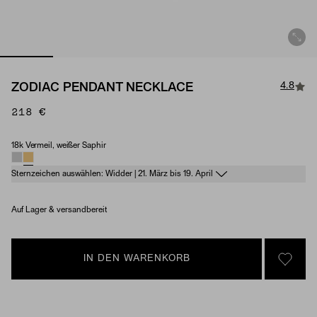
4.8
ZODIAC PENDANT NECKLACE
218 €
18k Vermeil, weißer Saphir
Material & Stone Options
Sternzeichen auswählen: Widder | 21. März bis 19. April
Auf Lager & versandbereit
IN DEN WARENKORB
SIGN 