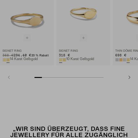
SIGNET RING
SIGNET RING
THIN DÔME RI
ORIGINAL PRICE
SALE PRICE
368 €
294.40 €
318 €
698 €
20 % Rabatt
14 Karat Gelbgold
10 Karat Gelbgold
14 K
„WIR SIND ÜBERZEUGT, DASS FINE
JEWELLERY FÜR ALLE ZUGÄNGLICH