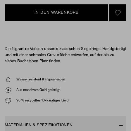
IN DEN WARENKORB
SIGN 
Die filigranere Version unseres klassischen Siegelrings. Handgefertigt
und mit einer schmalen Gravurfläche entworfen, auf der bis zu
sieben Buchstaben Platz finden.
Wasserresistent & hypoallergen
Aus massivem Gold gefertigt
90 % recyceltes 10-karätiges Gold
MATERIALIEN & SPEZIFIKATIONEN