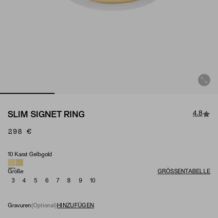
4.8
SLIM SIGNET RING
298 €
10 Karat Gelbgold
Material
Größe
GRÖSSENTABELLE
3
4
5
6
7
8
9
10
Gravuren
(Optional)
HINZUFÜGEN