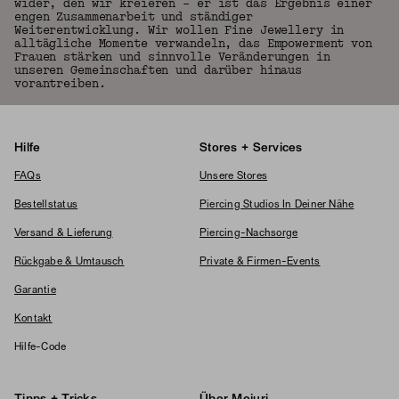
wider, den wir kreieren – er ist das Ergebnis einer
engen Zusammenarbeit und ständiger
Weiterentwicklung. Wir wollen Fine Jewellery in
alltägliche Momente verwandeln, das Empowerment von
Frauen stärken und sinnvolle Veränderungen in
unseren Gemeinschaften und darüber hinaus
vorantreiben.
Hilfe
Stores + Services
FAQs
Unsere Stores
Bestellstatus
Piercing Studios In Deiner Nähe
Versand & Lieferung
Piercing-Nachsorge
Rückgabe & Umtausch
Private & Firmen-Events
Garantie
Kontakt
Hilfe-Code