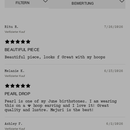
FILTERN
BEWERTUNG
Ritu R.
7/26/2026
Verifizierter Kauf
BEAUTIFUL PIECE
Beautiful piece, looks f Great with my hoops
Melanie K.
6/23/2026
Verifizierter Kauf
PEARL DROP
Pearl is one of my June birthstones. I am wearing
this on a 💎 hoop earring and I love it! Great
quality and lustre. Mejuri is the best!
Ashley F.
6/2/2026
Verifizierter Kauf