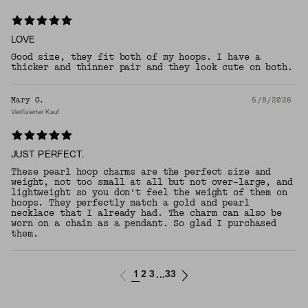
LOVE
Good size, they fit both of my hoops. I have a
thicker and thinner pair and they look cute on both.
Mary G.
5/8/2026
Verifizierter Kauf
JUST PERFECT.
These pearl hoop charms are the perfect size and
weight, not too small at all but not over-large, and
lightweight so you don't feel the weight of them on
hoops. They perfectly match a gold and pearl
necklace that I already had. The charm can also be
worn on a chain as a pendant. So glad I purchased
them.
1
2
3
33
...