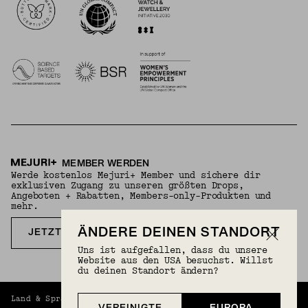
MEMBER WERDEN
Werde kostenlos Mejuri+ Member und sichere dir
exklusiven Zugang zu unseren größten Drops,
Angeboten + Rabatten, Members-only-Produkten und
mehr.
ÄNDERE DEINEN STANDORT
JETZT KOSTENLOS ANMELDEN
Uns ist aufgefallen, dass du unsere
Website aus den USA besuchst. Willst
du deinen Standort ändern?
Land & Sprache
Europa (Deutsch) (EUR) | Deutsch