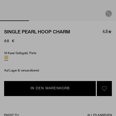
4.8
SINGLE PEARL HOOP CHARM
68 €
14 Karat Gelbgold, Perle
Material & Stone Options
Auf Lager & versandbereit
IN DEN WARENKORB
SIGN 
PASST ZU
ALLES ANSEHEN