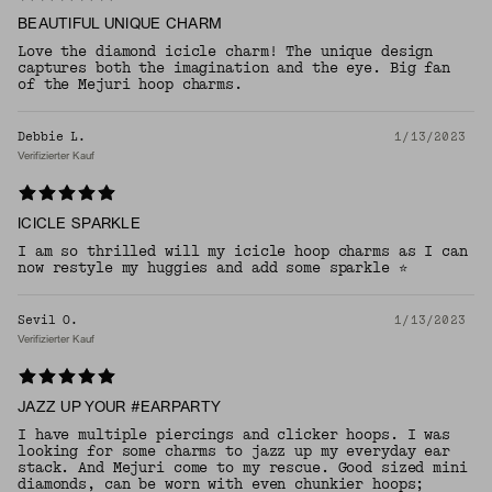
BEAUTIFUL UNIQUE CHARM
Love the diamond icicle charm! The unique design
captures both the imagination and the eye. Big fan
of the Mejuri hoop charms.
Debbie L.
1/13/2023
Verifizierter Kauf
ICICLE SPARKLE
I am so thrilled will my icicle hoop charms as I can
now restyle my huggies and add some sparkle ⭐️
Sevil O.
1/13/2023
Verifizierter Kauf
JAZZ UP YOUR #EARPARTY
I have multiple piercings and clicker hoops. I was
looking for some charms to jazz up my everyday ear
stack. And Mejuri come to my rescue. Good sized mini
diamonds, can be worn with even chunkier hoops;