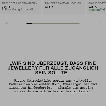
TRIPLE SET LAB GROWN DIAMOND HOOP CHARM
MINI PEAR DIAMOND HOOP CHARM
225 €
148 €
128 €
14 Karat Gelbgold, Lab-Grown Diamant
„WIR SIND ÜBERZEUGT, DASS FINE
JEWELLERY FÜR ALLE ZUGÄNGLICH
SEIN SOLLTE.“
Unsere Schmuckstücke werden aus wertvollen
Materialien wie echtem Gold, Sterlingsilber und
Diamanten handgefertigt – niemals aus Messing –
sodass du sie mit Vertrauen tragen kannst.