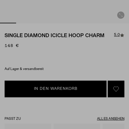
5.0
SINGLE DIAMOND ICICLE HOOP CHARM
148 €
Material & Stone Options
Auf Lager & versandbereit
IN DEN WARENKORB
SIGN 
PASST ZU
ALLES ANSEHEN