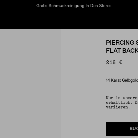
Gratis Schmuckreinigung In Den Stores
PIERCING 
FLAT BAC
218 €
14 Karat Gelbgol
Material
Nur in unsere
erhältlich. D
variieren.
BU