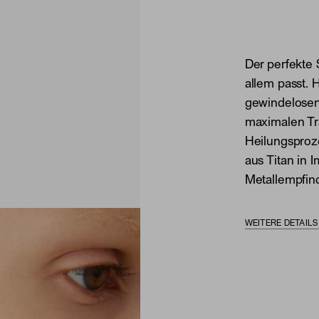
Der perfekte 
allem passt. 
gewindelosen,
maximalen Tr
Heilungsproze
aus Titan in I
Metallempfind
WEITERE DETAIL