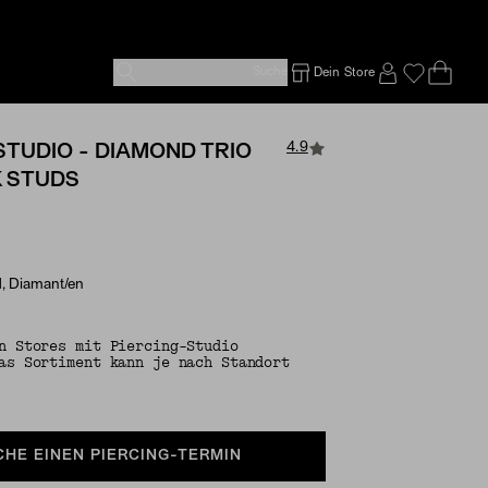
Suche
Dein Store
Ope
Emp
SIGN IN TO
4.9
STUDIO - DIAMOND TRIO
K STUDS
d, Diamant/en
n Stores mit Piercing-Studio
as Sortiment kann je nach Standort
CHE EINEN PIERCING-TERMIN