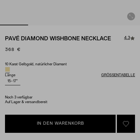
4.3
PAVÉ DIAMOND WISHBONE NECKLACE
368 €
10 Karat Gelbgold, natürlicher Diamant
Material & Stone Options
Länge
GRÖSSENTABELLE
15-17"
Noch 3 verfügbar
Auf Lager & versandbereit
IN DEN WARENKORB
SIGN 