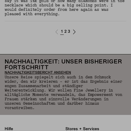
say it was 14k gold or how many diamonds were in the
necklace which should be a big selling point. I
would definitely order from here again as was
pleased with everything.
1
2
3
NACHHALTIGKEIT: UNSER BISHERIGER
FORTSCHRITT
NACHHALTIGKEITSBERICHT ANSEHEN
Unsere Reise spiegelt sich auch in dem Schmuck
wider, den wir kreieren – er ist das Ergebnis einer
engen Zusammenarbeit und ständiger
Weiterentwicklung. Wir wollen Fine Jewellery in
alltägliche Momente verwandeln, das Empowerment von
Frauen stärken und sinnvolle Veränderungen in
unseren Gemeinschaften und darüber hinaus
vorantreiben.
Hilfe
Stores + Services