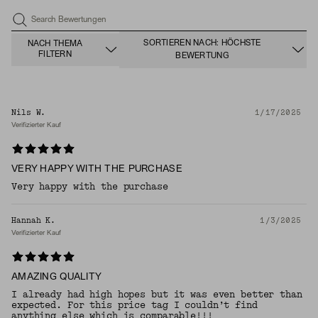
Search Bewertungen
SORTIEREN NACH: HÖCHSTE
NACH THEMA
FILTERN
BEWERTUNG
Nils W.
1/17/2025
Verifizierter Kauf
VERY HAPPY WITH THE PURCHASE
Very happy with the purchase
Hannah K.
1/3/2025
Verifizierter Kauf
AMAZING QUALITY
I already had high hopes but it was even better than
expected. For this price tag I couldn’t find
anything else which is comparable!!!