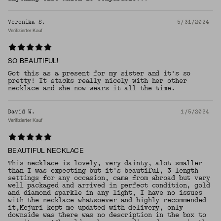
Veronika S.
5/31/2024
Verifizierter Kauf
SO BEAUTIFUL!
Got this as a present for my sister and it's so
pretty! It stacks really nicely with her other
necklace and she now wears it all the time.
David W.
1/5/2024
Verifizierter Kauf
BEAUTIFUL NECKLACE
This necklace is lovely, very dainty, alot smaller
than I was expecting but it's beautiful, 3 length
settings for any occasion, came from abroad but very
well packaged and arrived in perfect condition, gold
and diamond sparkle in any light, I have no issues
with the necklace whatsoever and highly recommended
it,Mejuri kept me updated with delivery, only
downside was there was no description in the box to