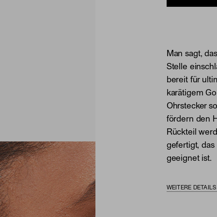
Man sagt, das
Stelle einsch
bereit für ult
karätigem Gol
Ohrstecker s
fördern den H
Rückteil werd
gefertigt, das
geeignet ist.
WEITERE DETAIL