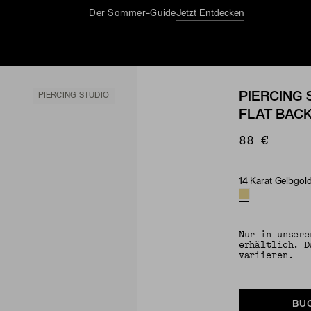
Der Sommer-Guide
Jetzt Entdecken
PIERCING 
PIERCING STUDIO
FLAT BAC
88 €
14 Karat Gelbgol
Material
Nur in unsere
erhältlich. D
variieren.
BU