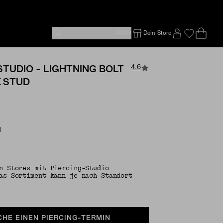
Suche
Dein Store
Ope
Emp
SIGN IN TO
4.6
STUDIO - LIGHTNING BOLT
K STUD
d
n Stores mit Piercing-Studio
as Sortiment kann je nach Standort
CHE EINEN PIERCING-TERMIN