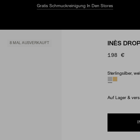
Gratis Schmuckreinigung In Den Stores
INÈS DRO
8 MAL AUSVERKAUFT
198 €
Sterlingsilber, w
Material & Ston
Auf Lager & vers