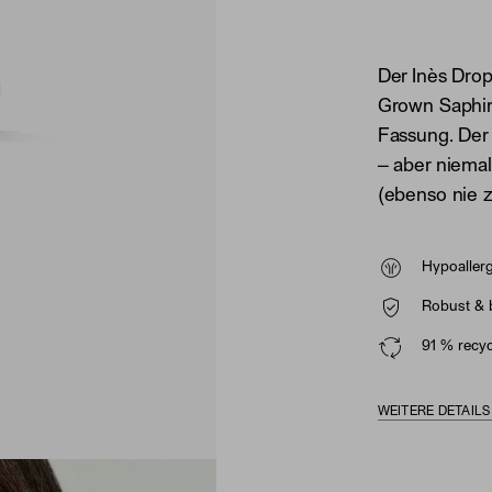
Der Inès Drop
Grown Saphir
Fassung. Der
– aber niemals
(ebenso nie zu
Hypoaller
Robust & 
91 % recyc
WEITERE DETAIL