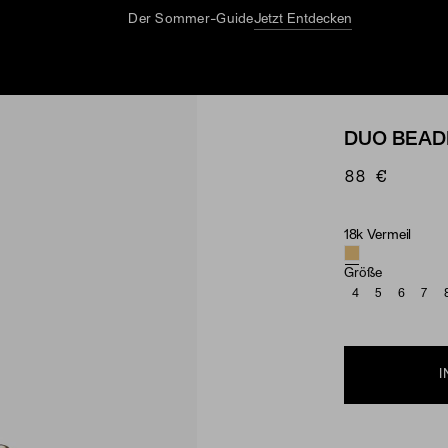
Der Sommer-Guide
Jetzt Entdecken
DUO BEAD
88 €
18k Vermeil
Material
Größe
4
5
6
7