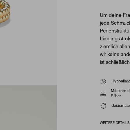
Um deine Fra
jede Schmuck
Perlenstruktu
Lieblingsstru
ziemlich alle
wir keine and
ist schließli
Hypoaller
Mit einer 
Silber
Basismater
WEITERE DETAIL