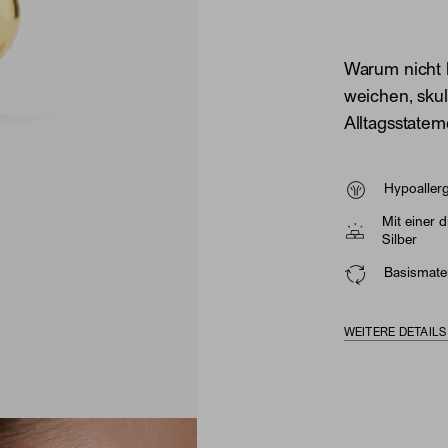
Warum nicht 
weichen, skul
Alltagsstatem
Hypoaller
Mit einer 
Silber
Basismater
WEITERE DETAIL