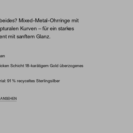
beides? Mixed-Metal-Ohrringe mit
pturalen Kurven – für ein starkes
ent mit sanftem Glanz.
gen
dicken Schicht 18-karätigem Gold überzogenes
ial: 91 % recyceltes Sterlingsilber
S ANSEHEN