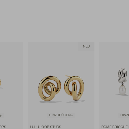
NEU
HINZUFÜGEN
HIN
OPS
LULU LOOP STUDS