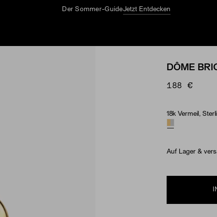
Der Sommer-Guide
Jetzt Entdecken
DÔME BRI
188 €
18k Vermeil, Sterl
Material
Auf Lager & vers