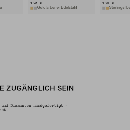
150 €
168 €
er
Goldfarbener Edelstahl
Sterlingsilbe
LE ZUGÄNGLICH SEIN
 und Diamanten handgefertigt –
nst.