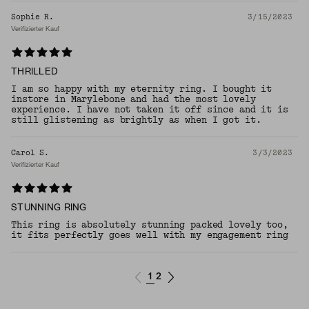
Sophie R.
3/15/2023
Verifizierter Kauf
THRILLED
I am so happy with my eternity ring. I bought it
instore in Marylebone and had the most lovely
experience. I have not taken it off since and it is
still glistening as brightly as when I got it.
Carol S.
3/3/2023
Verifizierter Kauf
STUNNING RING
This ring is absolutely stunning packed lovely too,
it fits perfectly goes well with my engagement ring
1
2