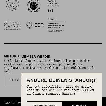
MEMBER WERDEN
Werde kostenlos Mejuri+ Member und sichere dir
exklusiven Zugang zu unseren größten Drops,
Angeboten + Rabatten, Members-only-Produkten und
mehr.
ÄNDERE DEINEN STANDORT
JETZT KOSTENLOS ANMELDEN
Uns ist aufgefallen, dass du unsere
Website aus den USA besuchst. Willst
du deinen Standort ändern?
Land & Sprache
Europa (Deutsch) (EUR) | Deutsch