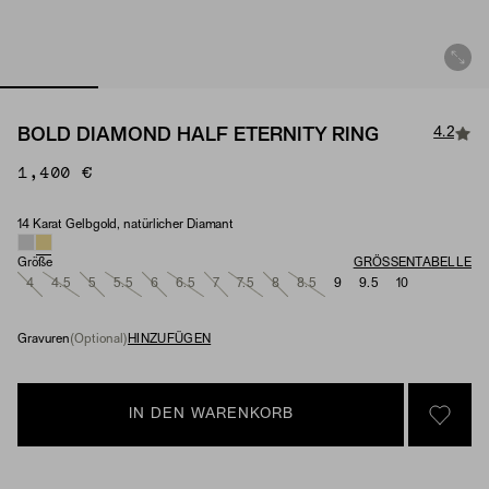
4.2
BOLD DIAMOND HALF ETERNITY RING
1,400 €
14 Karat Gelbgold, natürlicher Diamant
Material & Stone Options
Größe
GRÖSSENTABELLE
4
4.5
5
5.5
6
6.5
7
7.5
8
8.5
9
9.5
10
Gravuren
(Optional)
HINZUFÜGEN
IN DEN WARENKORB
SIGN 