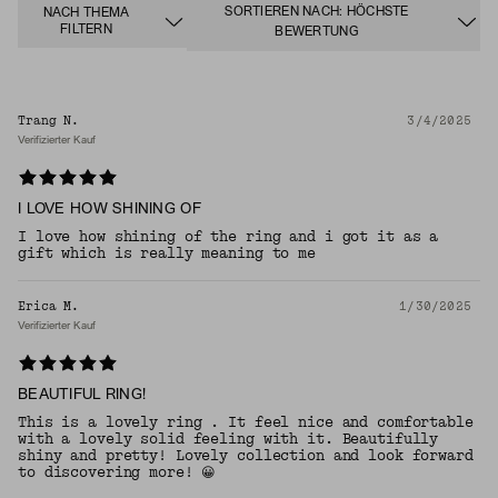
SORTIEREN NACH: HÖCHSTE
NACH THEMA
FILTERN
BEWERTUNG
Trang N.
3/4/2025
Verifizierter Kauf
I LOVE HOW SHINING OF
I love how shining of the ring and i got it as a
gift which is really meaning to me
Erica M.
1/30/2025
Verifizierter Kauf
BEAUTIFUL RING!
This is a lovely ring . It feel nice and comfortable
with a lovely solid feeling with it. Beautifully
shiny and pretty! Lovely collection and look forward
to discovering more! 😀