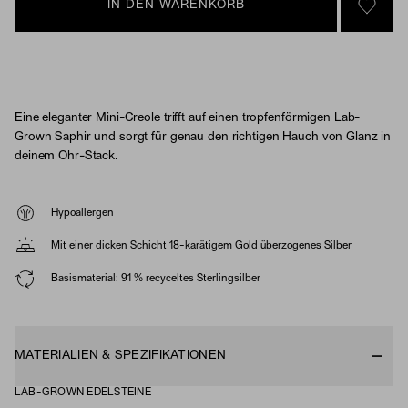
IN DEN WARENKORB
SIGN 
Eine eleganter Mini-Creole trifft auf einen tropfenförmigen Lab-
Grown Saphir und sorgt für genau den richtigen Hauch von Glanz in
deinem Ohr-Stack.
Hypoallergen
Mit einer dicken Schicht 18-karätigem Gold überzogenes Silber
Basismaterial: 91 % recyceltes Sterlingsilber
MATERIALIEN & SPEZIFIKATIONEN
LAB-GROWN EDELSTEINE