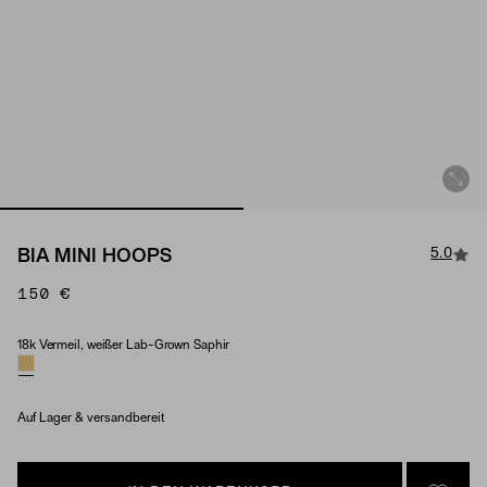
5.0
BIA MINI HOOPS
150 €
18k Vermeil, weißer Lab-Grown Saphir
Material & Stone Options
Auf Lager & versandbereit