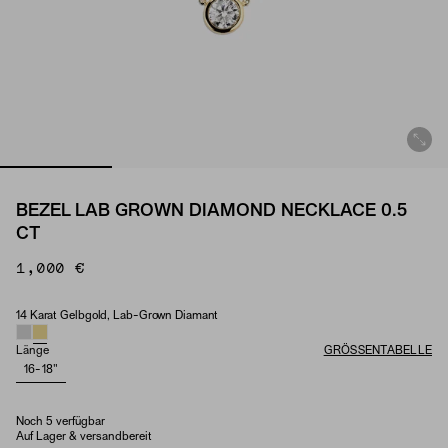
BEZEL LAB GROWN DIAMOND NECKLACE 0.5
CT
1,000 €
14 Karat Gelbgold, Lab-Grown Diamant
Material & Stone Options
Länge
GRÖSSENTABELLE
16-18"
Noch 5 verfügbar
Auf Lager & versandbereit