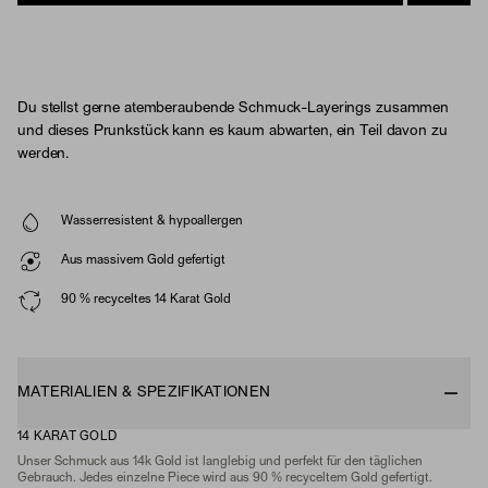
Du stellst gerne atemberaubende Schmuck-Layerings zusammen
und dieses Prunkstück kann es kaum abwarten, ein Teil davon zu
werden.
Wasserresistent & hypoallergen
Aus massivem Gold gefertigt
90 % recyceltes 14 Karat Gold
MATERIALIEN & SPEZIFIKATIONEN
14 KARAT GOLD
Unser Schmuck aus 14k Gold ist langlebig und perfekt für den täglichen
Gebrauch. Jedes einzelne Piece wird aus 90 % recyceltem Gold gefertigt.