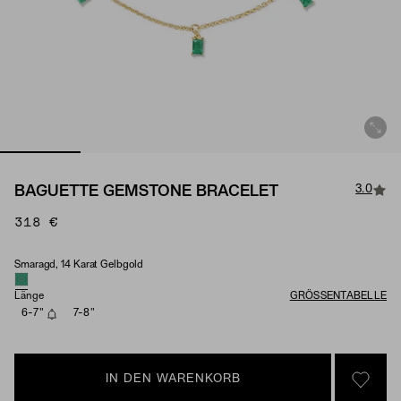
3.0
BAGUETTE GEMSTONE BRACELET
318 €
Smaragd, 14 Karat Gelbgold
Material & Stone Options
Länge
GRÖSSENTABELLE
6-7"
7-8"
IN DEN WARENKORB
SIGN 