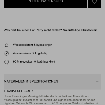
IN DEN WARENKORB
SIGN 
Was darf bei einer Ear Party nicht fehlen? Na auffällige Ohrstecker!
Wasserresistent & hypoallergen
Aus massivem Gold gefertigt
90 % recyceltes 10-karätiges Gold
MATERIALIEN & SPEZIFIKATIONEN
10 KARAT GELBGOLD
Unser 10-karätiges Massivgold bietet die Schönheit von 14-karätigem
Massivgold mit zusätzlicher Haltbarkeit und eignet sich daher ideal für den
täglichen Gebrauch. Wir verwenden zu 90 % recyceltes Gold und arbeiten mit