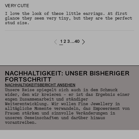
VERY CUTE
I love the look of these little earrings. At first
glance they seem very tiny, but they are the perfect
stud size.
1
2
3
40
...
NACHHALTIGKEIT: UNSER BISHERIGER
FORTSCHRITT
NACHHALTIGKEITSBERICHT ANSEHEN
Unsere Reise spiegelt sich auch in dem Schmuck
wider, den wir kreieren – er ist das Ergebnis einer
engen Zusammenarbeit und ständiger
Weiterentwicklung. Wir wollen Fine Jewellery in
alltägliche Momente verwandeln, das Empowerment von
Frauen stärken und sinnvolle Veränderungen in
unseren Gemeinschaften und darüber hinaus
vorantreiben.