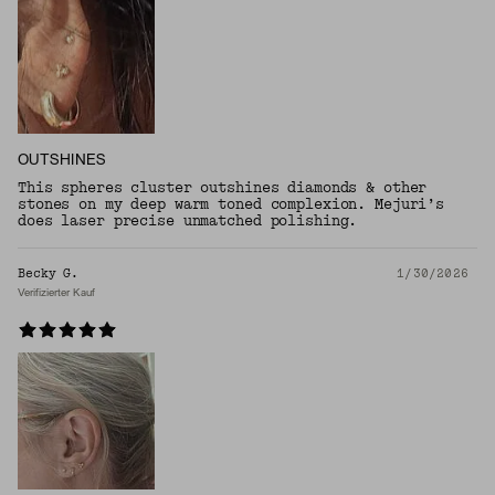
OUTSHINES
This spheres cluster outshines diamonds & other
stones on my deep warm toned complexion. Mejuri’s
does laser precise unmatched polishing.
Becky G.
1/30/2026
Verifizierter Kauf