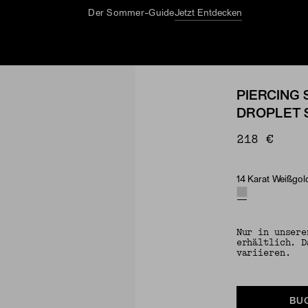
Der Sommer-Guide
Jetzt Entdecken
PIERCING 
DROPLET 
218 €
14 Karat Weißgold
Material & Ston
Nur in unsere
erhältlich. D
variieren.
BU