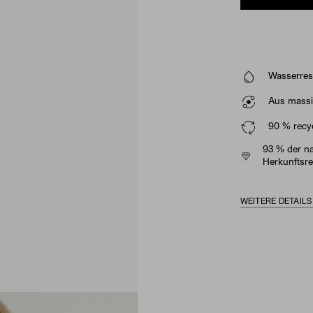
Wasserresi
Aus massi
90 % recyc
93 % der na
Herkunftsre
WEITERE DETAIL