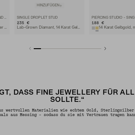
HINZUFÜGEN
PIERCING STUDIO - SINGLE ROUND DIAMOND FLAT BACK STUD
SINGLE DROPLET STUD
235 €
188 €
14 Karat Weißgold, natürlicher Diamant
Lab-Grown Diamant, 14 Karat Gelbgold
GT, DASS FINE JEWELLERY FÜR AL
SOLLTE.“
us wertvollen Materialien wie echtem Gold, Sterlingsilber
mals aus Messing – sodass du sie mit Vertrauen tragen kan