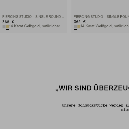
PIERCING STUDIO - SINGLE ROUND DIAMOND FLAT BACK STUD
368 €
368 €
14 Karat Gelbgold, natürlicher Diamant
„WIR SIND ÜBERZEU
Unsere Schmuckstücke werden a
nie