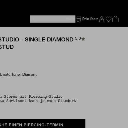
Suche
Dein Store
Ope
Emp
SIGN IN TO
5.0
STUDIO - SINGLE DIAMOND
STUD
, natürlicher Diamant
e Options
n Stores mit Piercing-Studio
as Sortiment kann je nach Standort
CHE EINEN PIERCING-TERMIN