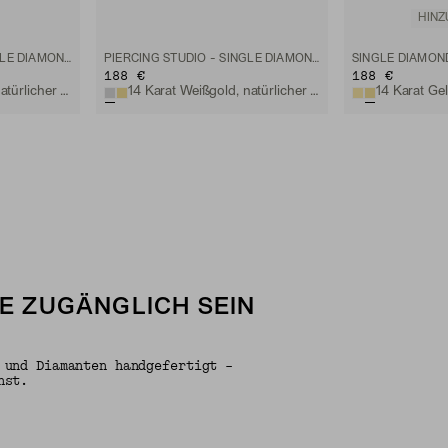
HIN
PIERCING STUDIO - SINGLE DIAMOND MINI FLAT BACK STUD
PIERCING STUDIO - SINGLE DIAMOND MINI FLAT BACK STUD
SINGLE DIAMOND
188 €
188 €
14 Karat Gelbgold, natürlicher Diamant
14 Karat Weißgold, natürlicher Diamant
LE ZUGÄNGLICH SEIN
 und Diamanten handgefertigt –
nst.