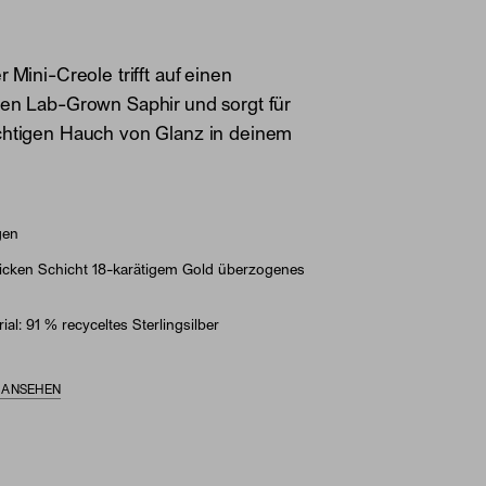
 Mini-Creole trifft auf einen
gen Lab-Grown Saphir und sorgt für
chtigen Hauch von Glanz in deinem
gen
dicken Schicht 18-karätigem Gold überzogenes
ial: 91 % recyceltes Sterlingsilber
S ANSEHEN