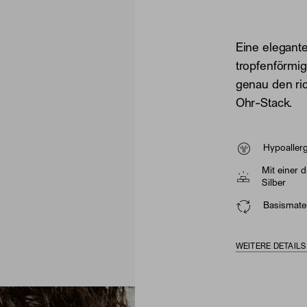
Eine eleganter
tropfenförmi
genau den ri
Ohr-Stack.
Hypoaller
Mit einer 
Silber
Basismater
WEITERE DETAIL