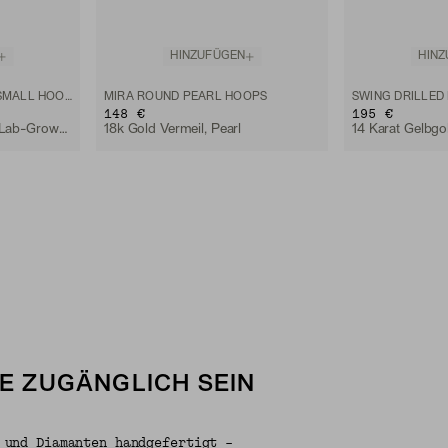
HINZUFÜGEN
HIN
LAB GROWN SAPPHIRE SMALL HOOPS
MIRA ROUND PEARL HOOPS
148 €
195 €
18k Vermeil, weißer Lab-Grown Saphir
18k Gold Vermeil, Pearl
LE ZUGÄNGLICH SEIN
 und Diamanten handgefertigt –