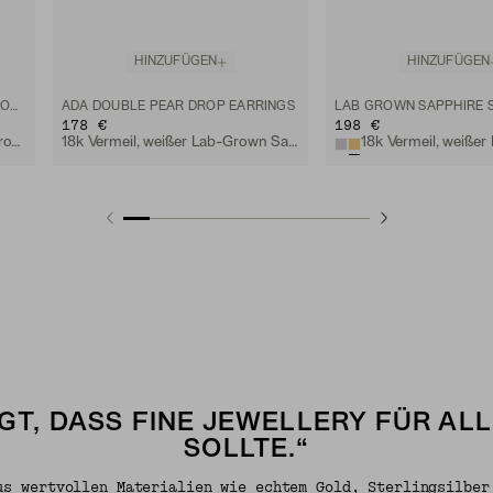
HINZUFÜGEN
HINZUFÜGEN
ROUND LAB GROWN SAPPHIRE HOOPS
ADA DOUBLE PEAR DROP EARRINGS
178 €
198 €
Sterlingsilber, weißer Lab-Grown Saphir
18k Vermeil, weißer Lab-Grown Saphir
GT, DASS FINE JEWELLERY FÜR AL
SOLLTE.“
us wertvollen Materialien wie echtem Gold, Sterlingsilber