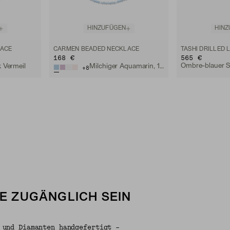
HINZUFÜGEN
HIN
LACE
CARMEN BEADED NECKLACE
168 €
565 €
k Vermeil
Milchiger Aquamarin, 18k Vermeil
+
8
LE ZUGÄNGLICH SEIN
 und Diamanten handgefertigt –