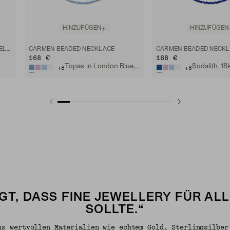
HINZUFÜGEN
HINZUFÜGEN
ANYA TURQUOISE BEADED BRACELET
CARMEN BEADED NECKLACE
CARMEN BEADED NECK
168 €
168 €
Topas in London Blue, 18k Vermeil
Sodalith, 18
+
8
+
8
GT, DASS FINE JEWELLERY FÜR AL
SOLLTE.“
us wertvollen Materialien wie echtem Gold, Sterlingsilber